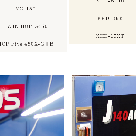
KHD-BD10
YC-150
KHD-B6K
TWIN HOP G450
KHD-15XT
HOP Five 450X-GⅡB